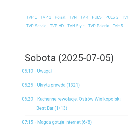
TVP 1
TVP 2
Polsat
TVN
TV 4
PULS
PULS 2
TV
TVP Seriale
TVP HD
TVN Style
TVP Polonia
Tele 5
Sobota (2025-07-05)
05:10 - Uwaga!
05:25 - Ukryta prawda (1321)
06:20 - Kuchenne rewolucje: Ostrów Wielkopolski,
Best Bar (1/13)
07:15 - Magda gotuje internet (6/8)