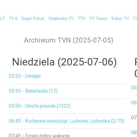
N 7
TV 6
Super Polsat
Stopklatka TV
TTV
TV Trwam
Fokus TV
T
Archiwum TVN (2025-07-05)
Niedziela (2025-07-06)
05:20 - Uwaga!
06
05:35 - Batwheels (17)
06
05:50 - Ukryta prawda (1322)
07
06:45 - Kuchenne rewolucje: Ludwina, Ludwinka (2/13)
08
07:45 - Dzień dobry wakacje