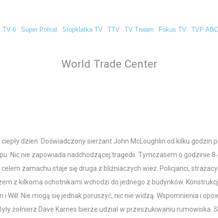
TV 6
Super Polsat
Stopklatka TV
TTV
TV Trwam
Fokus TV
TVP AB
World Trade Center
ciepły dzień. Doświadczony sierżant John McLoughlin od kilku godzin pa
rlopu. Nic nie zapowiada nadchodzącej tragedii. Tymczasem o godzinie 
elem zamachu staje się druga z bliźniaczych wież. Policjanci, strażacy 
azem z kilkoma ochotnikami wchodzi do jednego z budynków. Konstrukcja
Will. Nie mogą się jednak poruszyć, nic nie widzą. Wspomnienia i opow
Były żołnierz Dave Karnes bierze udział w przeszukiwaniu rumowiska. Sza