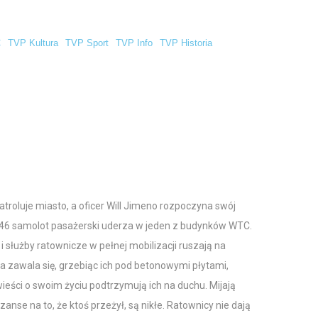
C
TVP Kultura
TVP Sport
TVP Info
TVP Historia
troluje miasto, a oficer Will Jimeno rozpoczyna swój
8.46 samolot pasażerski uderza w jeden z budynków WTC.
i służby ratownicze w pełnej mobilizacji ruszają na
 zawala się, grzebiąc ich pod betonowymi płytami,
ieści o swoim życiu podtrzymują ich na duchu. Mijają
nse na to, że ktoś przeżył, są nikłe. Ratownicy nie dają