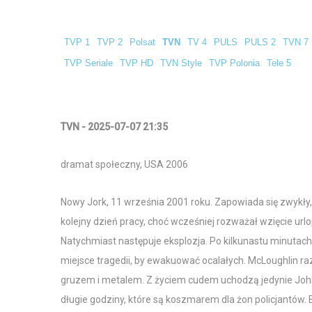
TVP 1
TVP 2
Polsat
TVN
TV 4
PULS
PULS 2
TVN 7
TVP Seriale
TVP HD
TVN Style
TVP Polonia
Tele 5
TVN - 2025-07-07 21:35
dramat społeczny, USA 2006
Nowy Jork, 11 września 2001 roku. Zapowiada się zwykły, 
kolejny dzień pracy, choć wcześniej rozważał wzięcie u
Natychmiast następuje eksplozja. Po kilkunastu minutach c
miejsce tragedii, by ewakuować ocalałych. McLoughlin r
gruzem i metalem. Z życiem cudem uchodzą jedynie John i 
długie godziny, które są koszmarem dla żon policjantów. 