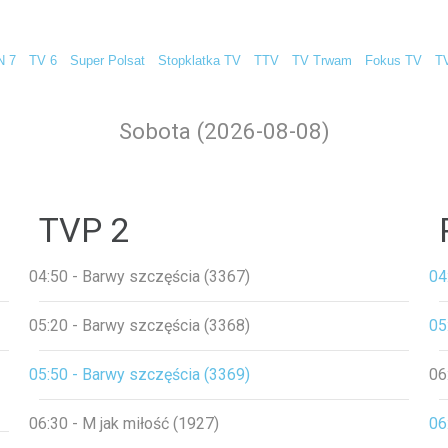
N 7
TV 6
Super Polsat
Stopklatka TV
TTV
TV Trwam
Fokus TV
T
Sobota (2026-08-08)
TVP 2
04:50 - Barwy szczęścia (3367)
04
05:20 - Barwy szczęścia (3368)
05
05:50 - Barwy szczęścia (3369)
06
06:30 - M jak miłość (1927)
06