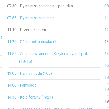
07:30 - Pytanie na śniadanie - pobudka
08
07:55 - Pytanie na śniadanie
11
11:10 - Przed ekranem
12
3)
11:20 - Górna półka smaku (7)
13
11:55 - Zmiennicy: andquot;Krzyk ciszyandquot;
14
(10/15)
16
y
13:05 - Panna młoda (165)
18
14:00 - Familiada
19
14:35 - Koło fortuny (1921)
19