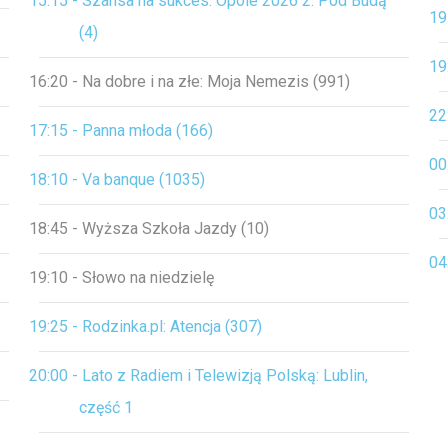
15:15 - Szansa na sukces. Opole 2026 2: Pod Budą
19
(4)
19
16:20 - Na dobre i na złe: Moja Nemezis (991)
22
17:15 - Panna młoda (166)
00
18:10 - Va banque (1035)
03
18:45 - Wyższa Szkoła Jazdy (10)
04
19:10 - Słowo na niedzielę
19:25 - Rodzinka.pl: Atencja (307)
20:00 - Lato z Radiem i Telewizją Polską: Lublin,
część 1