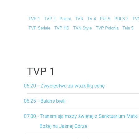
TVP 1
TVP 2
Polsat
TVN
TV 4
PULS
PULS 2
TV
TVP Seriale
TVP HD
TVN Style
TVP Polonia
Tele 5
TVP 1
05:20 - Zwycięstwo za wszelką cenę
06:25 - Balans bieli
07:00 - Transmisja mszy świętej z Sanktuarium Matki
Bożej na Jasnej Górze