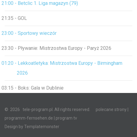
21:00 - Betclic 1. Liga magazyn (79)
21:35 - GOL
23:00 - Sportowy wieczór
23:30 - Pływanie: Mistrzostwa Europy - Paryż 2026
01:20 - Lekkoatletyka: Mistrzostwa Europy - Birmingham
2026
03:15 - Boks: Gala w Dublinie
©
2026
tele-program.pl. All rights reserved.
polecane strony
|
programm-fernsehen.de
| program tv
Design by
Templatemonster