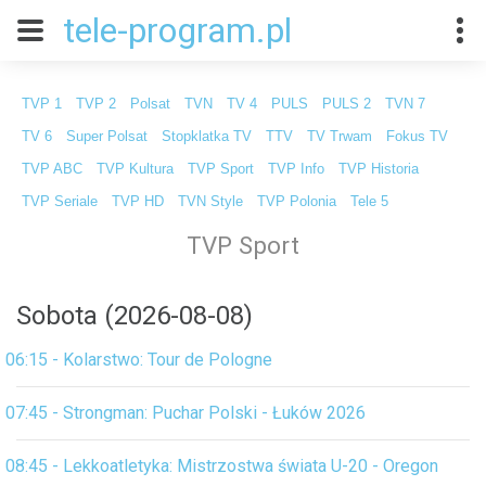
tele-program.pl
TVP 1
TVP 2
Polsat
TVN
TV 4
PULS
PULS 2
TVN 7
TV 6
Super Polsat
Stopklatka TV
TTV
TV Trwam
Fokus TV
TVP ABC
TVP Kultura
TVP Sport
TVP Info
TVP Historia
TVP Seriale
TVP HD
TVN Style
TVP Polonia
Tele 5
TVP Sport
Sobota (2026-08-08)
06:15 - Kolarstwo: Tour de Pologne
07:45 - Strongman: Puchar Polski - Łuków 2026
08:45 - Lekkoatletyka: Mistrzostwa świata U-20 - Oregon