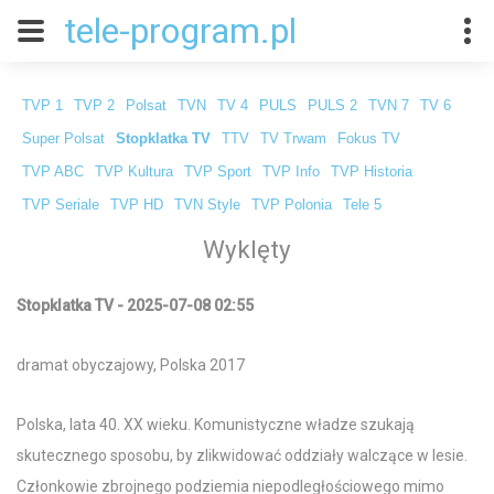
tele-program.pl
TVP 1
TVP 2
Polsat
TVN
TV 4
PULS
PULS 2
TVN 7
TV 6
Super Polsat
Stopklatka TV
TTV
TV Trwam
Fokus TV
TVP ABC
TVP Kultura
TVP Sport
TVP Info
TVP Historia
TVP Seriale
TVP HD
TVN Style
TVP Polonia
Tele 5
Wyklęty
Stopklatka TV - 2025-07-08 02:55
dramat obyczajowy, Polska 2017
Polska, lata 40. XX wieku. Komunistyczne władze szukają
skutecznego sposobu, by zlikwidować oddziały walczące w lesie.
Członkowie zbrojnego podziemia niepodległościowego mimo