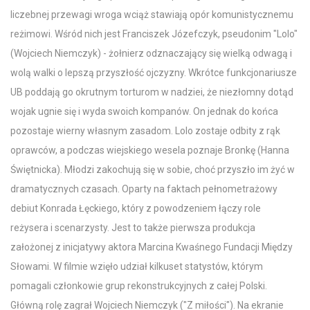
liczebnej przewagi wroga wciąż stawiają opór komunistycznemu
reżimowi. Wśród nich jest Franciszek Józefczyk, pseudonim "Lolo"
(Wojciech Niemczyk) - żołnierz odznaczający się wielką odwagą i
wolą walki o lepszą przyszłość ojczyzny. Wkrótce funkcjonariusze
UB poddają go okrutnym torturom w nadziei, że niezłomny dotąd
wojak ugnie się i wyda swoich kompanów. On jednak do końca
pozostaje wierny własnym zasadom. Lolo zostaje odbity z rąk
oprawców, a podczas wiejskiego wesela poznaje Bronkę (Hanna
Świętnicka). Młodzi zakochują się w sobie, choć przyszło im żyć w
dramatycznych czasach. Oparty na faktach pełnometrażowy
debiut Konrada Łęckiego, który z powodzeniem łączy role
reżysera i scenarzysty. Jest to także pierwsza produkcja
założonej z inicjatywy aktora Marcina Kwaśnego Fundacji Między
Słowami. W filmie wzięło udział kilkuset statystów, którym
pomagali członkowie grup rekonstrukcyjnych z całej Polski.
Główną rolę zagrał Wojciech Niemczyk ("Z miłości"). Na ekranie