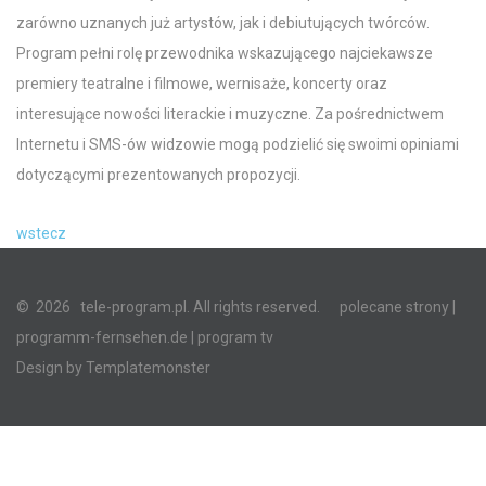
zarówno uznanych już artystów, jak i debiutujących twórców.
Program pełni rolę przewodnika wskazującego najciekawsze
premiery teatralne i filmowe, wernisaże, koncerty oraz
interesujące nowości literackie i muzyczne. Za pośrednictwem
Internetu i SMS-ów widzowie mogą podzielić się swoimi opiniami
dotyczącymi prezentowanych propozycji.
wstecz
©
2026
tele-program.pl. All rights reserved.
polecane strony
|
programm-fernsehen.de
| program tv
Design by
Templatemonster