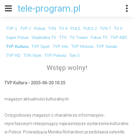
tele-program.pl
TVP 1
TVP 2
Polsat
TVN
TV 4
PULS
PULS 2
TVN 7
TV 6
Super Polsat
Stopklatka TV
TTV
TV Trwam
Fokus TV
TVP ABC
TVP Kultura
TVP Sport
TVP Info
TVP Historia
TVP Seriale
TVP HD
TVN Style
TVP Polonia
Tele 5
Wstęp wolny!
TVP Kultura - 2025-06-20 10:25
magazyn aktualności kulturalnych
Cotygodniowy magazyn o charakterze informacyjno-
reportażowym relacjonujący najważniejsze wydarzenia kulturalne
w Polsce. Prowadząca Monika Richardson przedstawia sylwetki