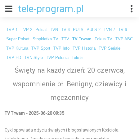
tele-program.pl
TVP 1
TVP 2
Polsat
TVN
TV 4
PULS
PULS 2
TVN 7
TV 6
Super Polsat
Stopklatka TV
TTV
TV Trwam
Fokus TV
TVP ABC
TVP Kultura
TVP Sport
TVP Info
TVP Historia
TVP Seriale
TVP HD
TVN Style
TVP Polonia
Tele 5
Święty na każdy dzień: 20 czerwca,
wspomnienie bł. Benigny, dziewicy i
męczennicy
TV Trwam - 2025-06-20 09:35
Cykl opowiada o życiu świętych i błogosławionych Kościoła
katolickiego. Znajdą się w nim biografie męczenników,