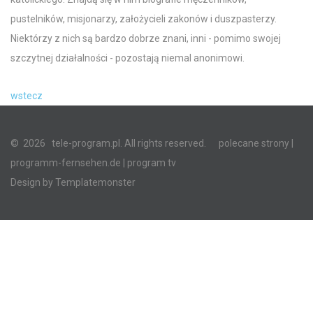
pustelników, misjonarzy, założycieli zakonów i duszpasterzy.
Niektórzy z nich są bardzo dobrze znani, inni - pomimo swojej
szczytnej działalności - pozostają niemal anonimowi.
wstecz
©
2026
tele-program.pl. All rights reserved.
polecane strony
|
programm-fernsehen.de
| program tv
Design by
Templatemonster