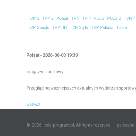
TVP 1
TVP 2
Polsat
TVN
TV 4
PULS
PULS 2
TVN 7
TVP Seriale
TVP HD
TVN Style
TVP Polonia
Tele 5
Polsat - 2026-06-03 19:30
magazyn sportowy
Przegląd najważniejszych aktualnych wydarzeń sportow
wstecz
©
2026
tele-program.pl. All rights reserved.
polecane 