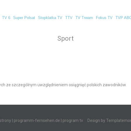
TV 6
Super Polsat
Stopklatka TV
TTV
TV Trwam
Fokus TV
TVP AB
Sport
ych ze szczególnym uwzględnieniem osiągnięć polskich zawodników.
strony
|
programm-fernsehen.de
| program tv
Design by
Templatemon