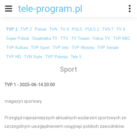
tele-program.pl
TVP 1
TVP 2
Polsat
TVN
TV 4
PULS
PULS 2
TVN 7
TV 6
Super Polsat
Stopklatka TV
TTV
TV Trwam
Fokus TV
TVP ABC
TVP Kultura
TVP Sport
TVP Info
TVP Historia
TVP Seriale
TVP HD
TVN Style
TVP Polonia
Tele 5
Sport
TVP 1 - 2025-06-14 20:00
magazyn sportowy
Przegląd najważniejszych aktualnych wydarzeń sportowych ze
szczególnym uwzględnieniem osiągnięć polskich zawodników.