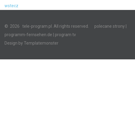
wstecz
©
2026
tele-program.pl. All rights reserved.
polecane strony
|
programm-fernsehen.de
| program tv
Design by
Templatemonster