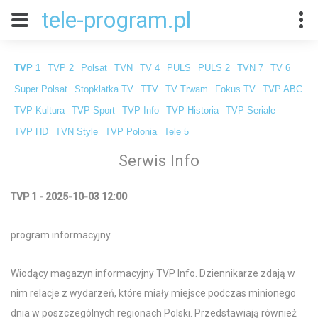
tele-program.pl
TVP 1
TVP 2
Polsat
TVN
TV 4
PULS
PULS 2
TVN 7
TV 6
Super Polsat
Stopklatka TV
TTV
TV Trwam
Fokus TV
TVP ABC
TVP Kultura
TVP Sport
TVP Info
TVP Historia
TVP Seriale
TVP HD
TVN Style
TVP Polonia
Tele 5
Serwis Info
TVP 1 - 2025-10-03 12:00
program informacyjny
Wiodący magazyn informacyjny TVP Info. Dziennikarze zdają w
nim relacje z wydarzeń, które miały miejsce podczas minionego
dnia w poszczególnych regionach Polski. Przedstawiają również