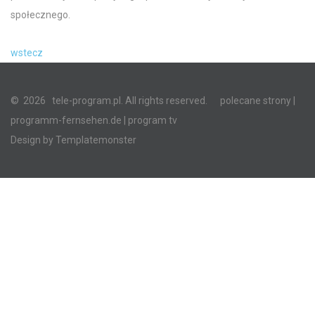
społecznego.
wstecz
©
2026
tele-program.pl. All rights reserved.
polecane strony
|
programm-fernsehen.de
| program tv
Design by
Templatemonster