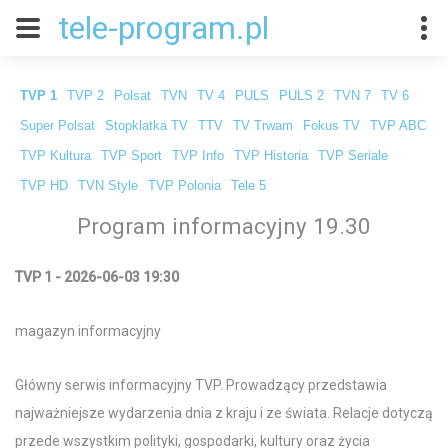
tele-program.pl
TVP 1
TVP 2
Polsat
TVN
TV 4
PULS
PULS 2
TVN 7
TV 6
Super Polsat
Stopklatka TV
TTV
TV Trwam
Fokus TV
TVP ABC
TVP Kultura
TVP Sport
TVP Info
TVP Historia
TVP Seriale
TVP HD
TVN Style
TVP Polonia
Tele 5
Program informacyjny 19.30
TVP 1 - 2026-06-03 19:30
magazyn informacyjny
Główny serwis informacyjny TVP. Prowadzący przedstawia
najważniejsze wydarzenia dnia z kraju i ze świata. Relacje dotyczą
przede wszystkim polityki, gospodarki, kultury oraz życia