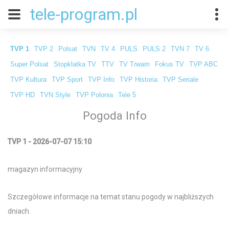
tele-program.pl
TVP 1
TVP 2
Polsat
TVN
TV 4
PULS
PULS 2
TVN 7
TV 6
Super Polsat
Stopklatka TV
TTV
TV Trwam
Fokus TV
TVP ABC
TVP Kultura
TVP Sport
TVP Info
TVP Historia
TVP Seriale
TVP HD
TVN Style
TVP Polonia
Tele 5
Pogoda Info
TVP 1 - 2026-07-07 15:10
magazyn informacyjny
Szczegółowe informacje na temat stanu pogody w najbliższych
dniach.