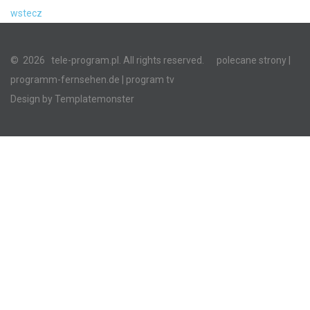
wstecz
©
2026
tele-program.pl. All rights reserved.
polecane strony
|
programm-fernsehen.de
| program tv
Design by
Templatemonster