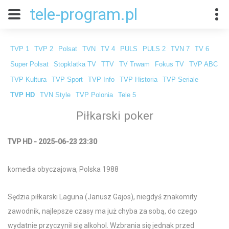
tele-program.pl
TVP 1
TVP 2
Polsat
TVN
TV 4
PULS
PULS 2
TVN 7
TV 6
Super Polsat
Stopklatka TV
TTV
TV Trwam
Fokus TV
TVP ABC
TVP Kultura
TVP Sport
TVP Info
TVP Historia
TVP Seriale
TVP HD
TVN Style
TVP Polonia
Tele 5
Piłkarski poker
TVP HD - 2025-06-23 23:30
komedia obyczajowa, Polska 1988
Sędzia piłkarski Laguna (Janusz Gajos), niegdyś znakomity
zawodnik, najlepsze czasy ma już chyba za sobą, do czego
wydatnie przyczynił się alkohol. Wzbrania się jednak przed