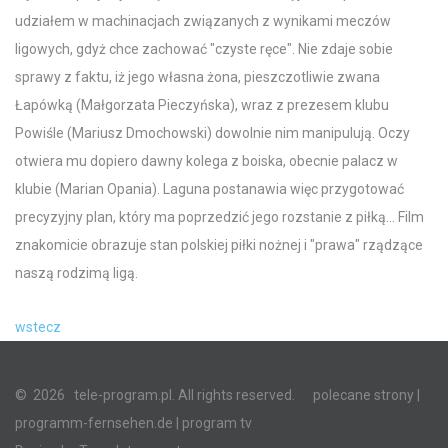
udziałem w machinacjach związanych z wynikami meczów
ligowych, gdyż chce zachować "czyste ręce". Nie zdaje sobie
sprawy z faktu, iż jego własna żona, pieszczotliwie zwana
Łapówką (Małgorzata Pieczyńska), wraz z prezesem klubu
Powiśle (Mariusz Dmochowski) dowolnie nim manipulują. Oczy
otwiera mu dopiero dawny kolega z boiska, obecnie palacz w
klubie (Marian Opania). Laguna postanawia więc przygotować
precyzyjny plan, który ma poprzedzić jego rozstanie z piłką... Film
znakomicie obrazuje stan polskiej piłki nożnej i "prawa" rządzące
naszą rodzimą ligą.
wstecz
©
2026
tele-program.pl. All rights reserved.
polecane strony
|
programm-fernsehen.de
| program tv