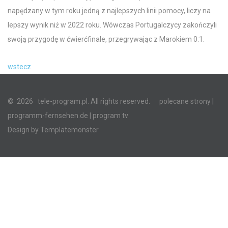
napędzany w tym roku jedną z najlepszych linii pomocy, liczy na
lepszy wynik niż w 2022 roku. Wówczas Portugalczycy zakończyli
swoją przygodę w ćwierćfinale, przegrywając z Marokiem 0:1.
wstecz
©
2026
tele-program.pl. All rights reserved.
polecane strony
|
programm-fernsehen.de
| program tv
Design by
Templatemonster