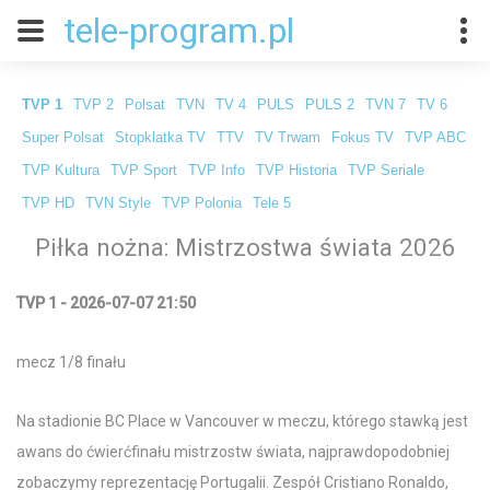
tele-program.pl
TVP 1
TVP 2
Polsat
TVN
TV 4
PULS
PULS 2
TVN 7
TV 6
Super Polsat
Stopklatka TV
TTV
TV Trwam
Fokus TV
TVP ABC
TVP Kultura
TVP Sport
TVP Info
TVP Historia
TVP Seriale
TVP HD
TVN Style
TVP Polonia
Tele 5
Piłka nożna: Mistrzostwa świata 2026
TVP 1 - 2026-07-07 21:50
mecz 1/8 finału
Na stadionie BC Place w Vancouver w meczu, którego stawką jest
awans do ćwierćfinału mistrzostw świata, najprawdopodobniej
zobaczymy reprezentację Portugalii. Zespół Cristiano Ronaldo,