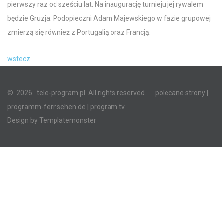
pierwszy raz od sześciu lat. Na inaugurację turnieju jej rywalem
będzie Gruzja. Podopieczni Adam Majewskiego w fazie grupowej
zmierzą się również z Portugalią oraz Francją.
wstecz
©
2026
tele-program.pl. All rights reserved.
polecane strony
|
programm-fernsehen.de
| program tv
Design by
Templatemonster