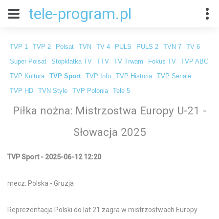
tele-program.pl
TVP 1
TVP 2
Polsat
TVN
TV 4
PULS
PULS 2
TVN 7
TV 6
Super Polsat
Stopklatka TV
TTV
TV Trwam
Fokus TV
TVP ABC
TVP Kultura
TVP Sport
TVP Info
TVP Historia
TVP Seriale
TVP HD
TVN Style
TVP Polonia
Tele 5
Piłka nożna: Mistrzostwa Europy U-21 -
Słowacja 2025
TVP Sport - 2025-06-12 12:20
mecz: Polska - Gruzja
Reprezentacja Polski do lat 21 zagra w mistrzostwach Europy