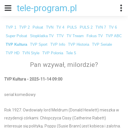
tele-program.pl
TVP 1
TVP 2
Polsat
TVN
TV 4
PULS
PULS 2
TVN 7
TV 6
Super Polsat
Stopklatka TV
TTV
TV Trwam
Fokus TV
TVP ABC
TVP Kultura
TVP Sport
TVP Info
TVP Historia
TVP Seriale
TVP HD
TVN Style
TVP Polonia
Tele 5
Pan wzywał, milordzie?
TVP Kultura - 2025-11-14 09:00
serial komediowy
Rok 1927. Owdowiały lord Meldrum (Donald Hewlett) mieszka w
rezydencji córkami. Chłopczyca Cissy (Catherine Rabett)
interesuje się polityką. Poppy (Susie Brann) jest kobieca i zalotna.