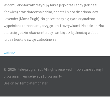
W domu arystokraty rezydują także jego brat Teddy (Michael
Knowles) oraz cioteczna babka, bogata i nieco dziecinna lady
Lavender (Mavis Pugh). Na górze toczy się życie arystokracji
wypełnione romansami, przyjęciami i rozrywkami. Na dole służba
stara się godzić własne interesy i ambicje z lojalnością wobec
lorda i troską o swoje zatrudnienie.
wstecz
©
2026
tele-program.pl. All rights reserved.
polecane strony
|
programm-fernsehen.de
| program tv
Design by
Templatemonster