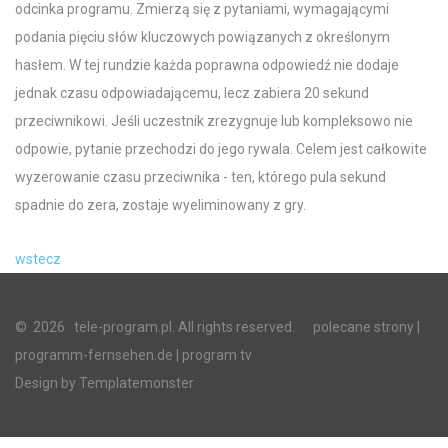
odcinka programu. Zmierzą się z pytaniami, wymagającymi
podania pięciu słów kluczowych powiązanych z określonym
hasłem. W tej rundzie każda poprawna odpowiedź nie dodaje
jednak czasu odpowiadającemu, lecz zabiera 20 sekund
przeciwnikowi. Jeśli uczestnik zrezygnuje lub kompleksowo nie
odpowie, pytanie przechodzi do jego rywala. Celem jest całkowite
wyzerowanie czasu przeciwnika - ten, którego pula sekund
spadnie do zera, zostaje wyeliminowany z gry.
wstecz
©
2026
tele-program.pl. All rights reserved.
polecane strony
|
programm-fernsehen.de
| program tv
Design by
Templatemonster