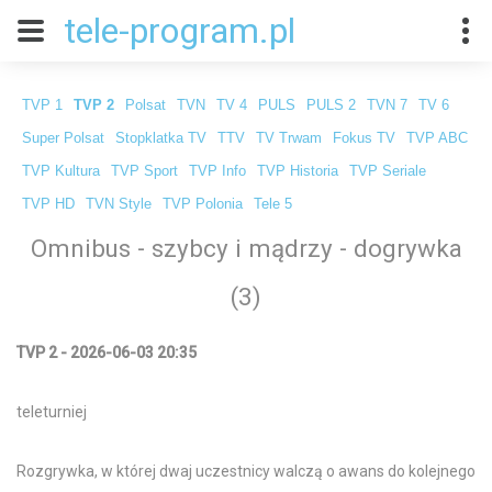
tele-program.pl
TVP 1
TVP 2
Polsat
TVN
TV 4
PULS
PULS 2
TVN 7
TV 6
Super Polsat
Stopklatka TV
TTV
TV Trwam
Fokus TV
TVP ABC
TVP Kultura
TVP Sport
TVP Info
TVP Historia
TVP Seriale
TVP HD
TVN Style
TVP Polonia
Tele 5
Omnibus - szybcy i mądrzy - dogrywka
(3)
TVP 2 - 2026-06-03 20:35
teleturniej
Rozgrywka, w której dwaj uczestnicy walczą o awans do kolejnego