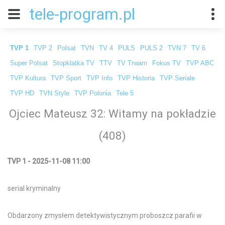
tele-program.pl
TVP 1
TVP 2
Polsat
TVN
TV 4
PULS
PULS 2
TVN 7
TV 6
Super Polsat
Stopklatka TV
TTV
TV Trwam
Fokus TV
TVP ABC
TVP Kultura
TVP Sport
TVP Info
TVP Historia
TVP Seriale
TVP HD
TVN Style
TVP Polonia
Tele 5
Ojciec Mateusz 32: Witamy na pokładzie
(408)
TVP 1 - 2025-11-08 11:00
serial kryminalny
Obdarzony zmysłem detektywistycznym proboszcz parafii w