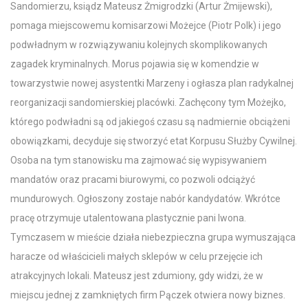
Sandomierzu, ksiądz Mateusz Żmigrodzki (Artur Żmijewski),
pomaga miejscowemu komisarzowi Możejce (Piotr Polk) i jego
podwładnym w rozwiązywaniu kolejnych skomplikowanych
zagadek kryminalnych. Morus pojawia się w komendzie w
towarzystwie nowej asystentki Marzeny i ogłasza plan radykalnej
reorganizacji sandomierskiej placówki. Zachęcony tym Możejko,
którego podwładni są od jakiegoś czasu są nadmiernie obciążeni
obowiązkami, decyduje się stworzyć etat Korpusu Służby Cywilnej.
Osoba na tym stanowisku ma zajmować się wypisywaniem
mandatów oraz pracami biurowymi, co pozwoli odciążyć
mundurowych. Ogłoszony zostaje nabór kandydatów. Wkrótce
pracę otrzymuje utalentowana plastycznie pani Iwona.
Tymczasem w mieście działa niebezpieczna grupa wymuszająca
haracze od właścicieli małych sklepów w celu przejęcie ich
atrakcyjnych lokali. Mateusz jest zdumiony, gdy widzi, że w
miejscu jednej z zamkniętych firm Pączek otwiera nowy biznes.