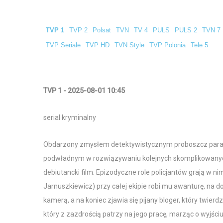
TVP 1
TVP 2
Polsat
TVN
TV 4
PULS
PULS 2
TVN 7
TVP Seriale
TVP HD
TVN Style
TVP Polonia
Tele 5
TVP 1 - 2025-08-01 10:45
serial kryminalny
Obdarzony zmysłem detektywistycznym proboszcz parafii
podwładnym w rozwiązywaniu kolejnych skomplikowanych 
debiutancki film. Epizodyczne role policjantów grają w 
Jarnuszkiewicz) przy całej ekipie robi mu awanturę, na 
kamerą, a na koniec zjawia się pijany bloger, który twie
który z zazdrością patrzy na jego pracę, marząc o wyjści