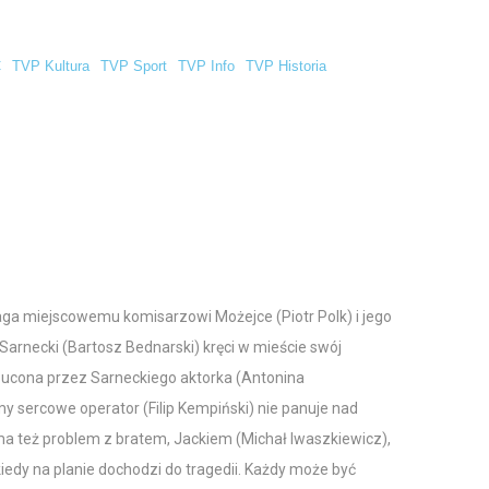
C
TVP Kultura
TVP Sport
TVP Info
TVP Historia
a miejscowemu komisarzowi Możejce (Piotr Polk) i jego
rnecki (Bartosz Bednarski) kręci w mieście swój
drzucona przez Sarneckiego aktorka (Antonina
y sercowe operator (Filip Kempiński) nie panuje nad
ł ma też problem z bratem, Jackiem (Michał Iwaszkiewicz),
kiedy na planie dochodzi do tragedii. Każdy może być