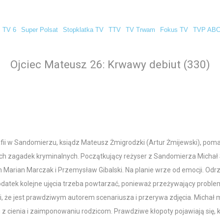
TV 6
Super Polsat
Stopklatka TV
TTV
TV Trwam
Fokus TV
TVP AB
Ojciec Mateusz 26: Krwawy debiut (330)
 w Sandomierzu, ksiądz Mateusz Żmigrodzki (Artur Żmijewski), pomag
zagadek kryminalnych. Początkujący reżyser z Sandomierza Michał Sa
nim Marian Marczak i Przemysław Gibalski. Na planie wrze od emocji. O
dodatek kolejne ujęcia trzeba powtarzać, ponieważ przeżywający problem
rdzi, że jest prawdziwym autorem scenariusza i przerywa zdjęcia. Micha
u z cienia i zaimponowaniu rodzicom. Prawdziwe kłopoty pojawiają się, 