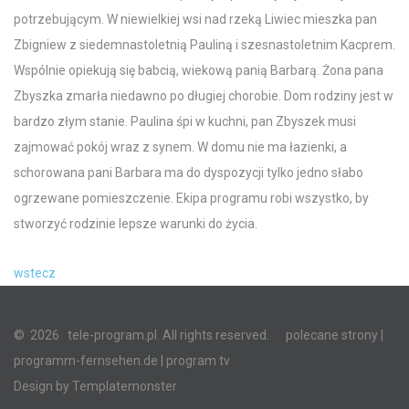
potrzebującym. W niewielkiej wsi nad rzeką Liwiec mieszka pan
Zbigniew z siedemnastoletnią Pauliną i szesnastoletnim Kacprem.
Wspólnie opiekują się babcią, wiekową panią Barbarą. Żona pana
Zbyszka zmarła niedawno po długiej chorobie. Dom rodziny jest w
bardzo złym stanie. Paulina śpi w kuchni, pan Zbyszek musi
zajmować pokój wraz z synem. W domu nie ma łazienki, a
schorowana pani Barbara ma do dyspozycji tylko jedno słabo
ogrzewane pomieszczenie. Ekipa programu robi wszystko, by
stworzyć rodzinie lepsze warunki do życia.
wstecz
©
2026
tele-program.pl. All rights reserved.
polecane strony
|
programm-fernsehen.de
| program tv
Design by
Templatemonster