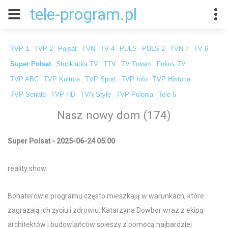
tele-program.pl
TVP 1
TVP 2
Polsat
TVN
TV 4
PULS
PULS 2
TVN 7
TV 6
Super Polsat
Stopklatka TV
TTV
TV Trwam
Fokus TV
TVP ABC
TVP Kultura
TVP Sport
TVP Info
TVP Historia
TVP Seriale
TVP HD
TVN Style
TVP Polonia
Tele 5
Nasz nowy dom (174)
Super Polsat - 2025-06-24 05:00
reality show
Bohaterowie programu często mieszkają w warunkach, które
zagrażają ich życiu i zdrowiu. Katarzyna Dowbor wraz z ekipą
architektów i budowlańców spieszy z pomocą najbardziej