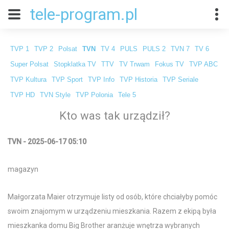
tele-program.pl
TVP 1
TVP 2
Polsat
TVN
TV 4
PULS
PULS 2
TVN 7
TV 6
Super Polsat
Stopklatka TV
TTV
TV Trwam
Fokus TV
TVP ABC
TVP Kultura
TVP Sport
TVP Info
TVP Historia
TVP Seriale
TVP HD
TVN Style
TVP Polonia
Tele 5
Kto was tak urządził?
TVN - 2025-06-17 05:10
magazyn
Małgorzata Maier otrzymuje listy od osób, które chciałyby pomóc
swoim znajomym w urządzeniu mieszkania. Razem z ekipą była
mieszkanka domu Big Brother aranżuje wnętrza wybranych