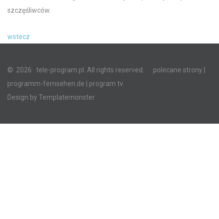
szczęśliwców.
wstecz
©
2026
tele-program.pl. All rights reserved.
polecane strony
|
programm-fernsehen.de
| program tv
Design by
Templatemonster