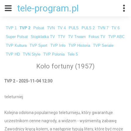
tele-program.pl
TVP 1
TVP 2
Polsat
TVN
TV 4
PULS
PULS 2
TVN 7
TV 6
Super Polsat
Stopklatka TV
TTV
TV Trwam
Fokus TV
TVP ABC
TVP Kultura
TVP Sport
TVP Info
TVP Historia
TVP Seriale
TVP HD
TVN Style
TVP Polonia
Tele 5
Koło fortuny (1957)
TVP 2 - 2025-11-04 12:30
teleturniej
Kolejna odsłona popularnego teleturnieju, który gwarantuje
uczestnikom cenne nagrody, a widzom - wyśmienitą zabawę.
Zawodnicy kręcą kołem, a następnie typują litery, które być może