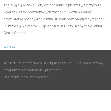
znajdują się w haśle. Ten, kto odgadnie je pierwszy, zatrzymuje
wygraną. W roli prowadzących zadebiutują dziennikarka i
prezenterka pogody Agnieszka Dziekan oraz pamiętany z seriali
"O mnie się nie martw", "Ojciec Mateusz" czy "Na sygnale" aktor
Błażej Stencel.
wstecz
©
2026
tele-program.pl. All rights reserved.
polecane strony
|
programm-fernsehen.de
| program tv
Design by
Templatemonster