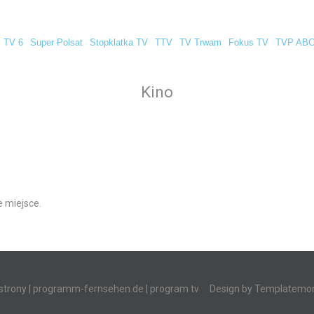
TV 6
Super Polsat
Stopklatka TV
TTV
TV Trwam
Fokus TV
TVP AB
Kino
e miejsce.
strony
|
programm-fernsehen.de
| program tv
Design by
Templatemon