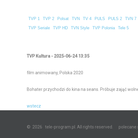
TVP 1
TVP 2
Polsat
TVN
TV 4
PULS
PULS 2
TVN 7
TVP Seriale
TVP HD
TVN Style
TVP Polonia
Tele 5
TVP Kultura - 2025-06-24 13:35
film animowany, Polska 2020
Bohater przychodzi do kina na seans. Próbuje zająć woln
wstecz
©
2026
tele-program.pl. All rights reserved.
polecane 