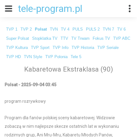
tele-program.pl
TVP 1
TVP 2
Polsat
TVN
TV 4
PULS
PULS 2
TVN 7
TV 6
Super Polsat
Stopklatka TV
TTV
TV Trwam
Fokus TV
TVP ABC
TVP Kultura
TVP Sport
TVP Info
TVP Historia
TVP Seriale
TVP HD
TVN Style
TVP Polonia
Tele 5
Kabaretowa Ekstraklasa (90)
Polsat - 2025-09-04 03:45
program rozrywkowy
Program dla fanów polskiej sceny kabaretowej. Widzowie
zobaczą w nim najlepsze skecze ostatnich lat w wykonaniu
rodzimych grup, Ani Mru-Mru, Kabaretu Młodych Panów,