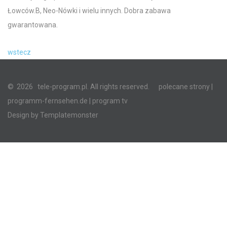
Łowców.B, Neo-Nówki i wielu innych. Dobra zabawa
gwarantowana.
wstecz
©
2026
tele-program.pl. All rights reserved.
polecane strony
|
programm-fernsehen.de
| program tv
Design by
Templatemonster