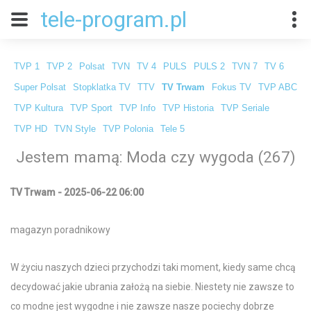
tele-program.pl
TVP 1
TVP 2
Polsat
TVN
TV 4
PULS
PULS 2
TVN 7
TV 6
Super Polsat
Stopklatka TV
TTV
TV Trwam
Fokus TV
TVP ABC
TVP Kultura
TVP Sport
TVP Info
TVP Historia
TVP Seriale
TVP HD
TVN Style
TVP Polonia
Tele 5
Jestem mamą: Moda czy wygoda (267)
TV Trwam - 2025-06-22 06:00
magazyn poradnikowy
W życiu naszych dzieci przychodzi taki moment, kiedy same chcą
decydować jakie ubrania założą na siebie. Niestety nie zawsze to
co modne jest wygodne i nie zawsze nasze pociechy dobrze