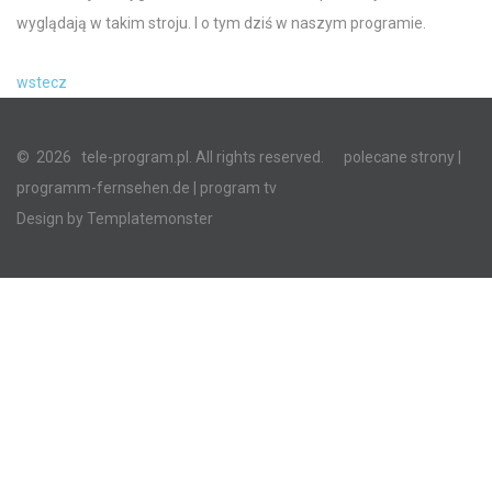
wyglądają w takim stroju. I o tym dziś w naszym programie.
wstecz
©
2026
tele-program.pl. All rights reserved.
polecane strony
|
programm-fernsehen.de
| program tv
Design by
Templatemonster