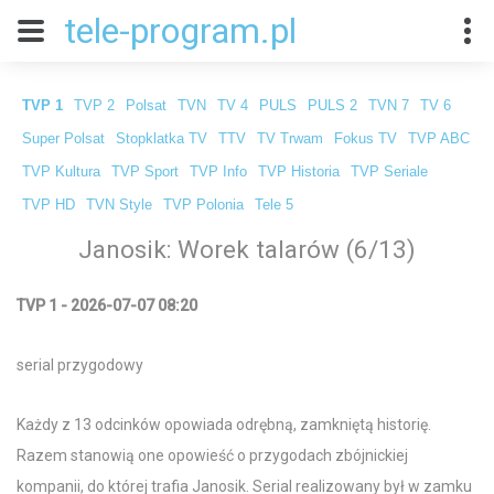
tele-program.pl
TVP 1
TVP 2
Polsat
TVN
TV 4
PULS
PULS 2
TVN 7
TV 6
Super Polsat
Stopklatka TV
TTV
TV Trwam
Fokus TV
TVP ABC
TVP Kultura
TVP Sport
TVP Info
TVP Historia
TVP Seriale
TVP HD
TVN Style
TVP Polonia
Tele 5
Janosik: Worek talarów (6/13)
TVP 1 - 2026-07-07 08:20
serial przygodowy
Każdy z 13 odcinków opowiada odrębną, zamkniętą historię.
Razem stanowią one opowieść o przygodach zbójnickiej
kompanii, do której trafia Janosik. Serial realizowany był w zamku