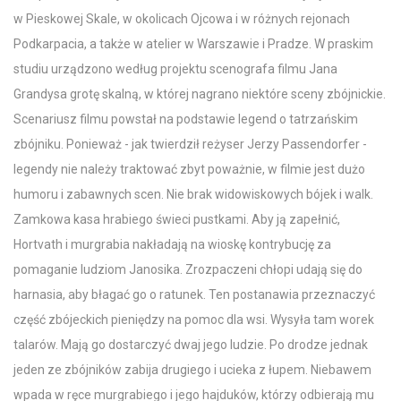
w Pieskowej Skale, w okolicach Ojcowa i w różnych rejonach
Podkarpacia, a także w atelier w Warszawie i Pradze. W praskim
studiu urządzono według projektu scenografa filmu Jana
Grandysa grotę skalną, w której nagrano niektóre sceny zbójnickie.
Scenariusz filmu powstał na podstawie legend o tatrzańskim
zbójniku. Ponieważ - jak twierdził reżyser Jerzy Passendorfer -
legendy nie należy traktować zbyt poważnie, w filmie jest dużo
humoru i zabawnych scen. Nie brak widowiskowych bójek i walk.
Zamkowa kasa hrabiego świeci pustkami. Aby ją zapełnić,
Hortvath i murgrabia nakładają na wioskę kontrybucję za
pomaganie ludziom Janosika. Zrozpaczeni chłopi udają się do
harnasia, aby błagać go o ratunek. Ten postanawia przeznaczyć
część zbójeckich pieniędzy na pomoc dla wsi. Wysyła tam worek
talarów. Mają go dostarczyć dwaj jego ludzie. Po drodze jednak
jeden ze zbójników zabija drugiego i ucieka z łupem. Niebawem
wpada w ręce murgrabiego i jego hajduków, którzy odbierają mu