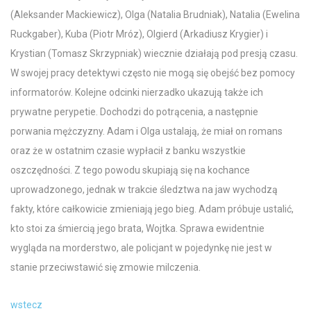
(Aleksander Mackiewicz), Olga (Natalia Brudniak), Natalia (Ewelina
Ruckgaber), Kuba (Piotr Mróz), Olgierd (Arkadiusz Krygier) i
Krystian (Tomasz Skrzypniak) wiecznie działają pod presją czasu.
W swojej pracy detektywi często nie mogą się obejść bez pomocy
informatorów. Kolejne odcinki nierzadko ukazują także ich
prywatne perypetie. Dochodzi do potrącenia, a następnie
porwania mężczyzny. Adam i Olga ustalają, że miał on romans
oraz że w ostatnim czasie wypłacił z banku wszystkie
oszczędności. Z tego powodu skupiają się na kochance
uprowadzonego, jednak w trakcie śledztwa na jaw wychodzą
fakty, które całkowicie zmieniają jego bieg. Adam próbuje ustalić,
kto stoi za śmiercią jego brata, Wojtka. Sprawa ewidentnie
wygląda na morderstwo, ale policjant w pojedynkę nie jest w
stanie przeciwstawić się zmowie milczenia.
wstecz