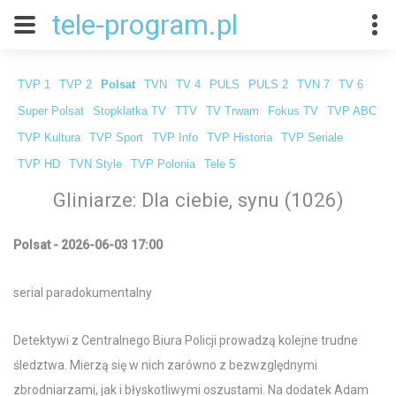
tele-program.pl
TVP 1
TVP 2
Polsat
TVN
TV 4
PULS
PULS 2
TVN 7
TV 6
Super Polsat
Stopklatka TV
TTV
TV Trwam
Fokus TV
TVP ABC
TVP Kultura
TVP Sport
TVP Info
TVP Historia
TVP Seriale
TVP HD
TVN Style
TVP Polonia
Tele 5
Gliniarze: Dla ciebie, synu (1026)
Polsat - 2026-06-03 17:00
serial paradokumentalny
Detektywi z Centralnego Biura Policji prowadzą kolejne trudne
śledztwa. Mierzą się w nich zarówno z bezwzględnymi
zbrodniarzami, jak i błyskotliwymi oszustami. Na dodatek Adam