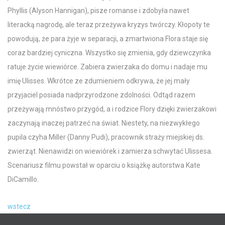
Phyllis (Alyson Hannigan), pisze romanse i zdobyła nawet
literacką nagrodę, ale teraz przeżywa kryzys twórczy. Kłopoty te
powodują, że para żyje w separacji, a zmartwiona Flora staje się
coraz bardziej cyniczna. Wszystko się zmienia, gdy dziewczynka
ratuje życie wiewiórce. Zabiera zwierzaka do domu i nadaje mu
imię Ulisses. Wkrótce ze zdumieniem odkrywa, że jej mały
przyjaciel posiada nadprzyrodzone zdolności. Odtąd razem
przeżywają mnóstwo przygód, a i rodzice Flory dzięki zwierzakowi
zaczynają inaczej patrzeć na świat. Niestety, na niezwykłego
pupila czyha Miller (Danny Pudi), pracownik straży miejskiej ds.
zwierząt. Nienawidzi on wiewiórek i zamierza schwytać Ulissesa.
Scenariusz filmu powstał w oparciu o książkę autorstwa Kate
DiCamillo.
wstecz