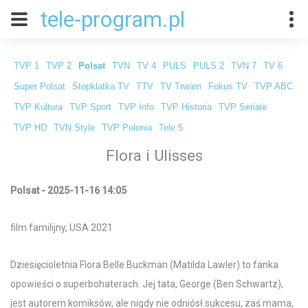
tele-program.pl
TVP 1
TVP 2
Polsat
TVN
TV 4
PULS
PULS 2
TVN 7
TV 6
Super Polsat
Stopklatka TV
TTV
TV Trwam
Fokus TV
TVP ABC
TVP Kultura
TVP Sport
TVP Info
TVP Historia
TVP Seriale
TVP HD
TVN Style
TVP Polonia
Tele 5
Flora i Ulisses
Polsat - 2025-11-16 14:05
film familijny, USA 2021
Dziesięcioletnia Flora Belle Buckman (Matilda Lawler) to fanka
opowieści o superbohaterach. Jej tata, George (Ben Schwartz),
jest autorem komiksów, ale nigdy nie odniósł sukcesu, zaś mama,