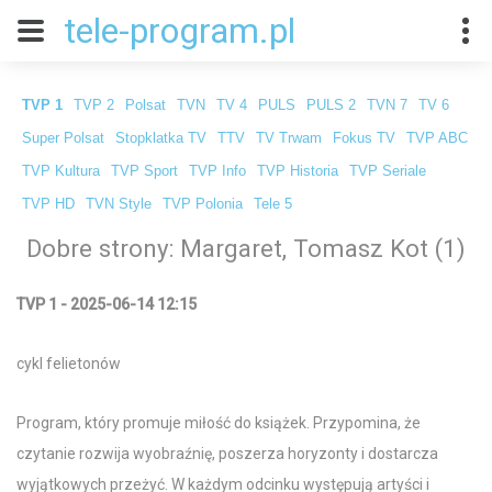
tele-program.pl
TVP 1
TVP 2
Polsat
TVN
TV 4
PULS
PULS 2
TVN 7
TV 6
Super Polsat
Stopklatka TV
TTV
TV Trwam
Fokus TV
TVP ABC
TVP Kultura
TVP Sport
TVP Info
TVP Historia
TVP Seriale
TVP HD
TVN Style
TVP Polonia
Tele 5
Dobre strony: Margaret, Tomasz Kot (1)
TVP 1 - 2025-06-14 12:15
cykl felietonów
Program, który promuje miłość do książek. Przypomina, że
czytanie rozwija wyobraźnię, poszerza horyzonty i dostarcza
wyjątkowych przeżyć. W każdym odcinku występują artyści i