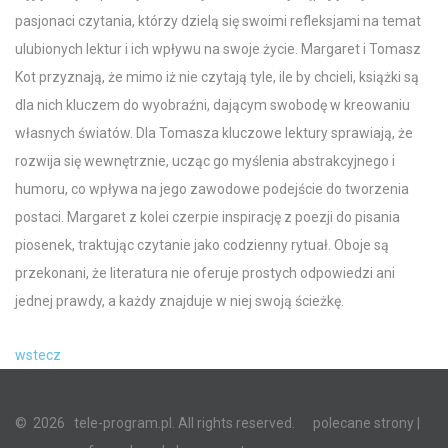
pasjonaci czytania, którzy dzielą się swoimi refleksjami na temat
ulubionych lektur i ich wpływu na swoje życie. Margaret i Tomasz
Kot przyznają, że mimo iż nie czytają tyle, ile by chcieli, książki są
dla nich kluczem do wyobraźni, dającym swobodę w kreowaniu
własnych światów. Dla Tomasza kluczowe lektury sprawiają, że
rozwija się wewnętrznie, ucząc go myślenia abstrakcyjnego i
humoru, co wpływa na jego zawodowe podejście do tworzenia
postaci. Margaret z kolei czerpie inspirację z poezji do pisania
piosenek, traktując czytanie jako codzienny rytuał. Oboje są
przekonani, że literatura nie oferuje prostych odpowiedzi ani
jednej prawdy, a każdy znajduje w niej swoją ścieżkę.
wstecz
©
2026
tele-program.pl. All rights reserved.
polecane strony
|