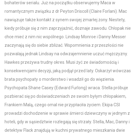
bohaterów serialu. Już na początku obserwujemy Maca w
romantycznym związku z dr Peyton Driscoll (Claire Forlani). Mac
nawiązuje także kontakt z synem swojej zmarłej żony. Niestety,
kiedy próbuje się z nim zaprzyjaźnić, doznaje zawodu. Chłopak nie
chce mieć z nim nic wspólnego. Lindsay Monroe i Danny Messer
zaczynają się do siebie zbliżać. Wspomnienia z przeszłości nie
pozwalają jednak Lindsay na odwzajemnienie uczuć mężczyzny.
Hawkes przeżywa trudny okres. Musi żyć ze świadomością i
konsekwencjami decyzji, jaką podjął przed laty. Oskarżył wówczas
brata psychopaty o morderstwo i wsadził go do więzienia.
Psychopata Shane Casey (Edward Furlong) wraca. Stella próbuje
pozbierać się po doświadczeniach ze swoim byłym chłopakiem,
Frankiem Malą, czego omal nie przypłaciła życiem. Ekipa CSI
prowadzi dochodzenie w sprawie śmierci dziewczyny w jednym z
hoteli, gdy w sąsiedztwie rozlegają się strzały. Stella, Mac, Danny i
detektyw Flack znajdują w kuchni prywatnego mieszkania dwie