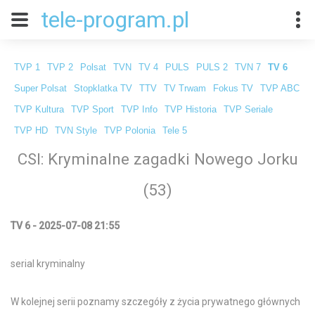
tele-program.pl
TVP 1
TVP 2
Polsat
TVN
TV 4
PULS
PULS 2
TVN 7
TV 6
Super Polsat
Stopklatka TV
TTV
TV Trwam
Fokus TV
TVP ABC
TVP Kultura
TVP Sport
TVP Info
TVP Historia
TVP Seriale
TVP HD
TVN Style
TVP Polonia
Tele 5
CSI: Kryminalne zagadki Nowego Jorku
(53)
TV 6 - 2025-07-08 21:55
serial kryminalny
W kolejnej serii poznamy szczegóły z życia prywatnego głównych