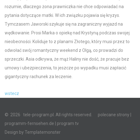
rozumie, dlaczego żona prawniczka nie chce odpowiadać na
pytania dotyczące matki. W ich związku pojawia się kryzys.
Tymczasem Jaworski szykuje się na zagraniczny wyjazd na
wędkowanie. Prosi Marka o opiekę nad Krystyną podczas swojej
nieobecności. Koliduje to z planami Złotego, który musi przez to
odwołać swój romantyczny weekend z Olgą, co prowadzi do
sprzeczki. Asia odkrywa, że mąż Haliny nie dość, że pracuje bez
umowy i ubezpieczenia, to jeszcze po wypadku musi zapłacić
gigantyczny rachunek za leczenie.
wstecz
©
2026
tele-program.pl. All rights reserved.
polecane strony
|
programm-fernsehen.de
| program tv
Design by
Templatemonster