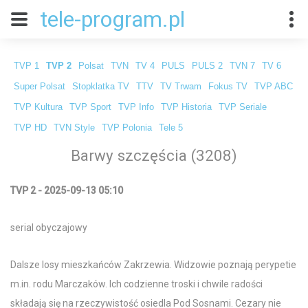
tele-program.pl
TVP 1
TVP 2
Polsat
TVN
TV 4
PULS
PULS 2
TVN 7
TV 6
Super Polsat
Stopklatka TV
TTV
TV Trwam
Fokus TV
TVP ABC
TVP Kultura
TVP Sport
TVP Info
TVP Historia
TVP Seriale
TVP HD
TVN Style
TVP Polonia
Tele 5
Barwy szczęścia (3208)
TVP 2 - 2025-09-13 05:10
serial obyczajowy
Dalsze losy mieszkańców Zakrzewia. Widzowie poznają perypetie
m.in. rodu Marczaków. Ich codzienne troski i chwile radości
składają się na rzeczywistość osiedla Pod Sosnami. Cezary nie