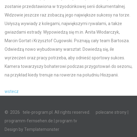
zostanie przedstawiona w trzyodcinkowej serii dokumentalnej.
Widzowie jeszcze raz zobaczą jego największe sukcesy na torze.
Usłyszą wywiady z kolegami, największymi rywalami, a także
gwiazdami estrady. Wypowiedzą się m.in. Anita Włodarczyk,
Marcin Gortat i Krzysztof Cugowski. Poznają cały team Bartosza.
Odwiedzą nowo wybudowany warsztat. Dowiedzą się, ile
wyrzeczeń oraz pracy potrzeba, aby odnieść sportowy sukces.
Kamera towarzyszy bohaterowi podczas przygotowań do sezonu,
na przykład kiedy trenuje na rowerze na południu Hiszpanii.
wstecz
©
2026
tele-program.pl. All rights reserved.
polecane strony
|
programm-fernsehen.de
| program tv
Design by
Templatemonster