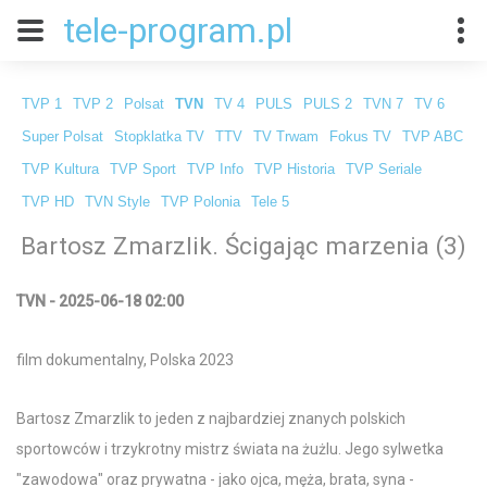
tele-program.pl
TVP 1
TVP 2
Polsat
TVN
TV 4
PULS
PULS 2
TVN 7
TV 6
Super Polsat
Stopklatka TV
TTV
TV Trwam
Fokus TV
TVP ABC
TVP Kultura
TVP Sport
TVP Info
TVP Historia
TVP Seriale
TVP HD
TVN Style
TVP Polonia
Tele 5
Bartosz Zmarzlik. Ścigając marzenia (3)
TVN - 2025-06-18 02:00
film dokumentalny, Polska 2023
Bartosz Zmarzlik to jeden z najbardziej znanych polskich
sportowców i trzykrotny mistrz świata na żużlu. Jego sylwetka
"zawodowa" oraz prywatna - jako ojca, męża, brata, syna -