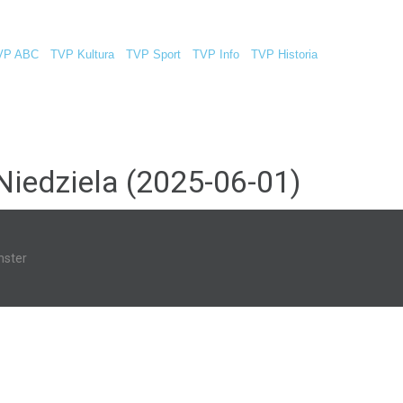
VP ABC
TVP Kultura
TVP Sport
TVP Info
TVP Historia
Niedziela (2025-06-01)
ster