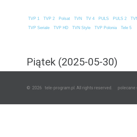
TVP 1
TVP 2
Polsat
TVN
TV 4
PULS
PULS 2
TV
TVP Seriale
TVP HD
TVN Style
TVP Polonia
Tele 5
Piątek (2025-05-30)
©
2026
tele-program.pl. All rights reserved.
polecane 