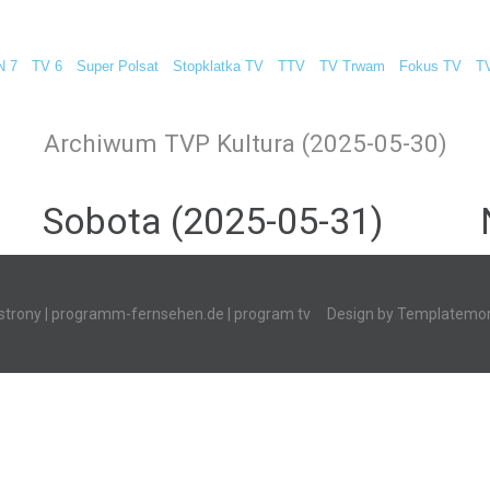
N 7
TV 6
Super Polsat
Stopklatka TV
TTV
TV Trwam
Fokus TV
T
Archiwum TVP Kultura (2025-05-30)
Sobota (2025-05-31)
strony
|
programm-fernsehen.de
| program tv
Design by
Templatemon