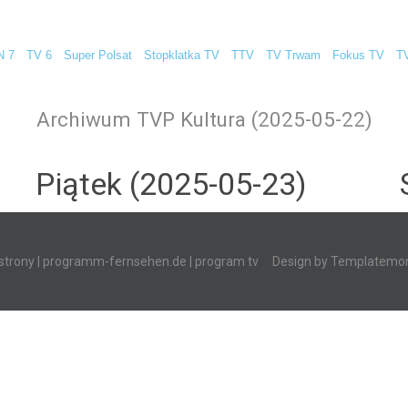
N 7
TV 6
Super Polsat
Stopklatka TV
TTV
TV Trwam
Fokus TV
T
Archiwum TVP Kultura (2025-05-22)
Piątek (2025-05-23)
strony
|
programm-fernsehen.de
| program tv
Design by
Templatemon