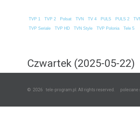
TVP 1
TVP 2
Polsat
TVN
TV 4
PULS
PULS 2
TV
TVP Seriale
TVP HD
TVN Style
TVP Polonia
Tele 5
Czwartek (2025-05-22)
©
2026
tele-program.pl. All rights reserved.
polecane 