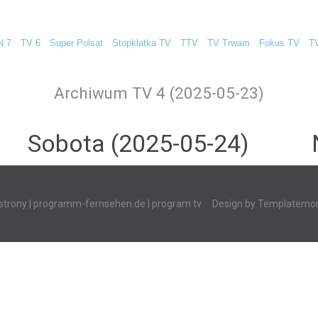
N 7
TV 6
Super Polsat
Stopklatka TV
TTV
TV Trwam
Fokus TV
T
Archiwum TV 4 (2025-05-23)
Sobota (2025-05-24)
strony
|
programm-fernsehen.de
| program tv
Design by
Templatemon