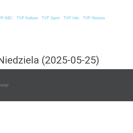
VP ABC
TVP Kultura
TVP Sport
TVP Info
TVP Historia
Niedziela (2025-05-25)
ster