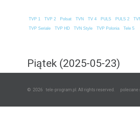
TVP 1
TVP 2
Polsat
TVN
TV 4
PULS
PULS 2
TV
TVP Seriale
TVP HD
TVN Style
TVP Polonia
Tele 5
Piątek (2025-05-23)
©
2026
tele-program.pl. All rights reserved.
polecane 