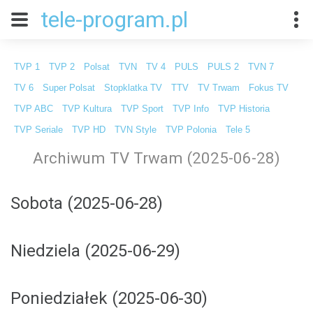
tele-program.pl
TVP 1
TVP 2
Polsat
TVN
TV 4
PULS
PULS 2
TVN 7
TV 6
Super Polsat
Stopklatka TV
TTV
TV Trwam
Fokus TV
TVP ABC
TVP Kultura
TVP Sport
TVP Info
TVP Historia
TVP Seriale
TVP HD
TVN Style
TVP Polonia
Tele 5
Archiwum TV Trwam (2025-06-28)
Sobota (2025-06-28)
Niedziela (2025-06-29)
Poniedziałek (2025-06-30)