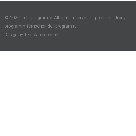
©
2026
tele-program.pl. All rights reserved.
polecane strony
|
programm-fernsehen.de
| program tv
Design by
Templatemonster