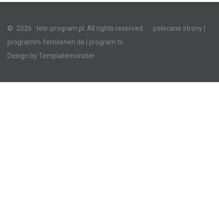
©
2026
tele-program.pl. All rights reserved.
polecane strony
|
programm-fernsehen.de
| program tv
Design by
Templatemonster