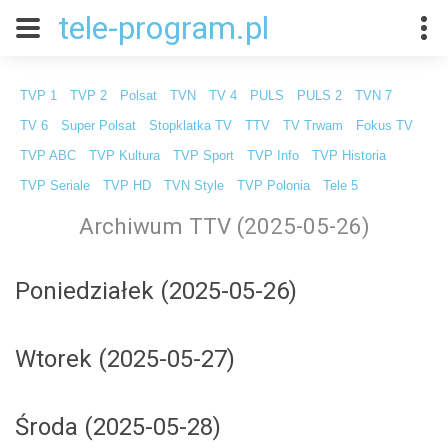
tele-program.pl
TVP 1
TVP 2
Polsat
TVN
TV 4
PULS
PULS 2
TVN 7
TV 6
Super Polsat
Stopklatka TV
TTV
TV Trwam
Fokus TV
TVP ABC
TVP Kultura
TVP Sport
TVP Info
TVP Historia
TVP Seriale
TVP HD
TVN Style
TVP Polonia
Tele 5
Archiwum TTV (2025-05-26)
Poniedziałek (2025-05-26)
Wtorek (2025-05-27)
Środa (2025-05-28)