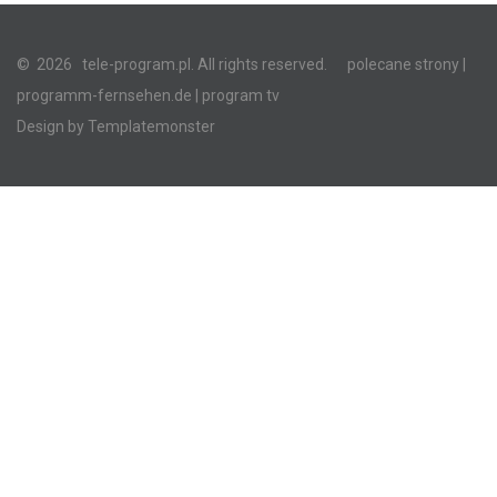
©
2026
tele-program.pl. All rights reserved.
polecane strony
|
programm-fernsehen.de
| program tv
Design by
Templatemonster