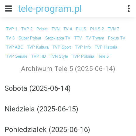
tele-program.pl
TVP 1
TVP 2
Polsat
TVN
TV 4
PULS
PULS 2
TVN 7
TV 6
Super Polsat
Stopklatka TV
TTV
TV Trwam
Fokus TV
TVP ABC
TVP Kultura
TVP Sport
TVP Info
TVP Historia
TVP Seriale
TVP HD
TVN Style
TVP Polonia
Tele 5
Archiwum Tele 5 (2025-06-14)
Sobota (2025-06-14)
Niedziela (2025-06-15)
Poniedziałek (2025-06-16)