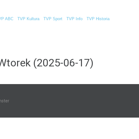
VP ABC
TVP Kultura
TVP Sport
TVP Info
TVP Historia
Wtorek (2025-06-17)
ster