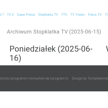
N 7
TV 6
Super Polsat
Stopklatka TV
TTV
TV Trwam
Fokus TV
T
Archiwum Stopklatka TV (2025-06-15)
Poniedziałek (2025-06-
16)
strony
|
programm-fernsehen.de
| program tv
Design by
Templatemon