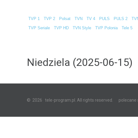
TVP 1
TVP 2
Polsat
TVN
TV 4
PULS
PULS 2
TV
TVP Seriale
TVP HD
TVN Style
TVP Polonia
Tele 5
Niedziela (2025-06-15)
©
2026
tele-program.pl. All rights reserved.
polecane 