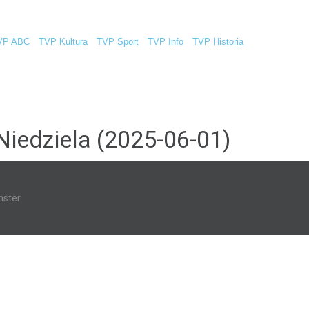
VP ABC
TVP Kultura
TVP Sport
TVP Info
TVP Historia
Niedziela (2025-06-01)
ster