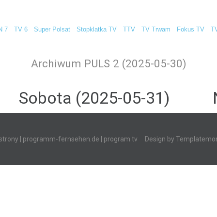
N 7
TV 6
Super Polsat
Stopklatka TV
TTV
TV Trwam
Fokus TV
T
Archiwum PULS 2 (2025-05-30)
Sobota (2025-05-31)
strony
|
programm-fernsehen.de
| program tv
Design by
Templatemon