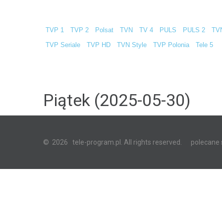
TVP 1
TVP 2
Polsat
TVN
TV 4
PULS
PULS 2
TV
TVP Seriale
TVP HD
TVN Style
TVP Polonia
Tele 5
Piątek (2025-05-30)
©
2026
tele-program.pl. All rights reserved.
polecane 