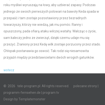
roku myśliwi wyruszają na łowy, aby uzbierać zapasy. Podczas
jednego ze swoich pierwszych polowań na bawoły Keda spada w
przepaść i tam zostaje pozostawiony przez bezradnych
towarzyszy, którzy nie wiedzą, jak mu pomóc. Ranny i
opuszczony, pada ofiarą ataku wilczej watahy. Walcząc o życie,
sam kaleczy jedno ze zwierząt, dzięki czemu udaje mu się
przeżyć. Zraniony przez Kedę wilk zostaje porzucony przez stado.
Chłopak postanawia go oswoić. Tak rodzi się niesamowita
przyjaźń między przedstawicielami dwóch wrogich gatunków.
wstecz
©
2026
tele-program.pl. All rights reserved.
polecane strony
|
programm-fernsehen.de
| program tv
Design by
Templatemonster