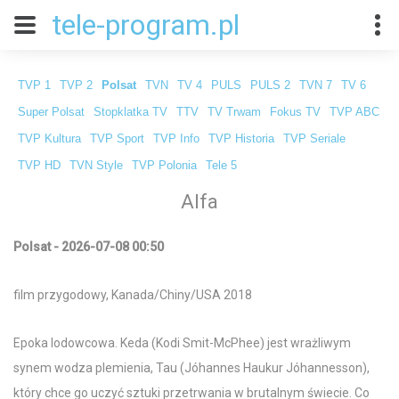
tele-program.pl
TVP 1
TVP 2
Polsat
TVN
TV 4
PULS
PULS 2
TVN 7
TV 6
Super Polsat
Stopklatka TV
TTV
TV Trwam
Fokus TV
TVP ABC
TVP Kultura
TVP Sport
TVP Info
TVP Historia
TVP Seriale
TVP HD
TVN Style
TVP Polonia
Tele 5
Alfa
Polsat - 2026-07-08 00:50
film przygodowy, Kanada/Chiny/USA 2018
Epoka lodowcowa. Keda (Kodi Smit-McPhee) jest wrażliwym
synem wodza plemienia, Tau (Jóhannes Haukur Jóhannesson),
który chce go uczyć sztuki przetrwania w brutalnym świecie. Co