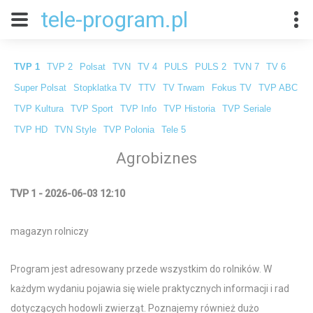
tele-program.pl
TVP 1
TVP 2
Polsat
TVN
TV 4
PULS
PULS 2
TVN 7
TV 6
Super Polsat
Stopklatka TV
TTV
TV Trwam
Fokus TV
TVP ABC
TVP Kultura
TVP Sport
TVP Info
TVP Historia
TVP Seriale
TVP HD
TVN Style
TVP Polonia
Tele 5
Agrobiznes
TVP 1 - 2026-06-03 12:10
magazyn rolniczy
Program jest adresowany przede wszystkim do rolników. W
każdym wydaniu pojawia się wiele praktycznych informacji i rad
dotyczących hodowli zwierząt. Poznajemy również dużo