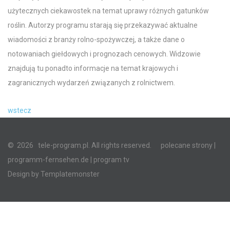
użytecznych ciekawostek na temat uprawy różnych gatunków
roślin. Autorzy programu starają się przekazywać aktualne
wiadomości z branży rolno-spożywczej, a także dane o
notowaniach giełdowych i prognozach cenowych. Widzowie
znajdują tu ponadto informacje na temat krajowych i
zagranicznych wydarzeń związanych z rolnictwem.
wstecz
©
2026
tele-program.pl. All rights reserved.
polecane strony
|
programm-fernsehen.de
| program tv
Design by
Templatemonster