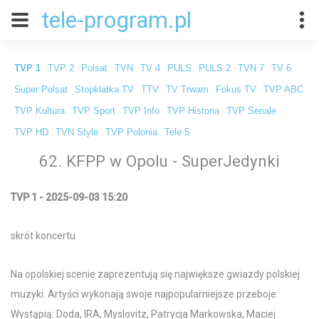
tele-program.pl
TVP 1
TVP 2
Polsat
TVN
TV 4
PULS
PULS 2
TVN 7
TV 6
Super Polsat
Stopklatka TV
TTV
TV Trwam
Fokus TV
TVP ABC
TVP Kultura
TVP Sport
TVP Info
TVP Historia
TVP Seriale
TVP HD
TVN Style
TVP Polonia
Tele 5
62. KFPP w Opolu - SuperJedynki
TVP 1 - 2025-09-03 15:20
skrót koncertu
Na opolskiej scenie zaprezentują się największe gwiazdy polskiej
muzyki. Artyści wykonają swoje najpopularniejsze przeboje.
Wystąpią: Doda, IRA, Myslovitz, Patrycja Markowska, Maciej