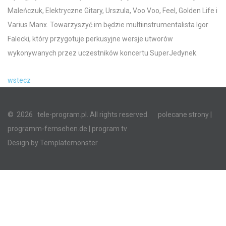
Maleńczuk, Elektryczne Gitary, Urszula, Voo Voo, Feel, Golden Life i
Varius Manx. Towarzyszyć im będzie multiinstrumentalista Igor
Falecki, który przygotuje perkusyjne wersje utworów
wykonywanych przez uczestników koncertu SuperJedynek.
wstecz
©
2026
tele-program.pl. All rights reserved.
polecane strony
|
programm-fernsehen.de
| program tv
Design by
Templatemonster